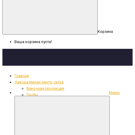
Корзина
Ваша корзина пуста!
Главная
Декоративная лента, сетка
Веночная продукция
Меню
Гробы
Декоративная лента, сетка
Кресты
Кружево, рюши, тесьма
Накладки из фольги
Одежда для усопших
Ритуальный текстиль