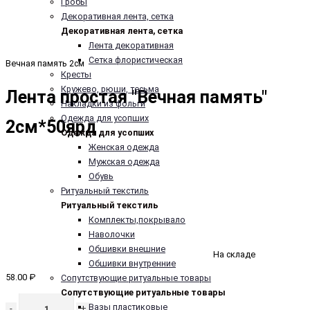
Гробы
Декоративная лента, сетка
Декоративная лента, сетка
Лента декоративная
Сетка флористическая
Вечная память 2см
Кресты
Кружево, рюши, тесьма
Лента простая "Вечная память"
Накладки из фольги
Одежда для усопших
2см*50ярд
Одежда для усопших
Женская одежда
Мужская одежда
Обувь
Ритуальный текстиль
Ритуальный текстиль
Комплекты,покрывало
Наволочки
Обшивки внешние
На складе
Обшивки внутренние
58.00 ₽
Сопутствующие ритуальные товары
Сопутствующие ритуальные товары
Вазы пластиковые
-
+