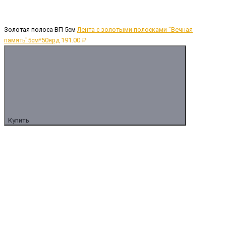
Золотая полоса ВП 5см
Лента с золотыми полосками "Вечная
память"5см*50ярд
191.00 ₽
Купить