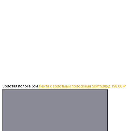
Золотая полоса 5см
Лента с золотыми полосками 5см*50ярд
198.00 ₽