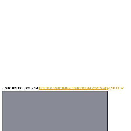
Золотая полоса 2см
Лента с золотыми полосками 2см*50ярд
98.00 ₽