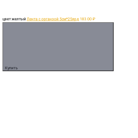
цвет желтый
Лента с органзой 5см*25ярд
183.00 ₽
Купить