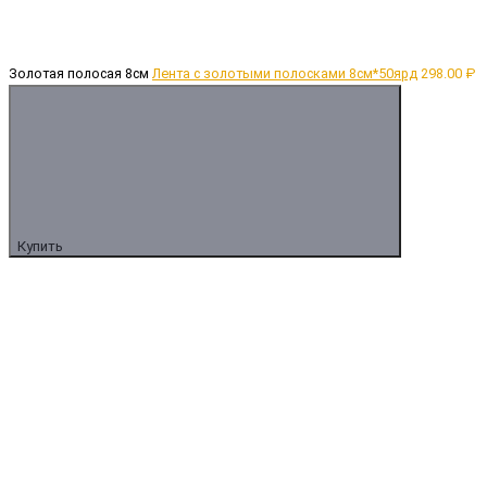
Золотая полосая 8см
Лента с золотыми полосками 8см*50ярд
298.00 ₽
Купить