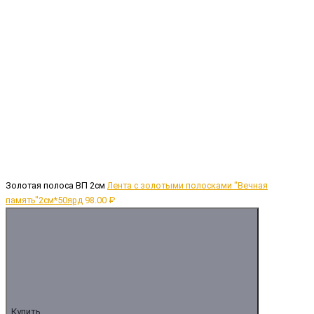
Золотая полоса ВП 2см
Лента с золотыми полосками "Вечная
память"2см*50ярд
98.00 ₽
Купить