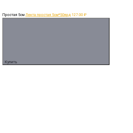
Простая 5см
Лента простая 5cм*50ярд
127.00 ₽
Купить