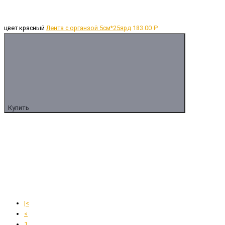
цвет красный
Лента с органзой 5см*25ярд
183.00 ₽
Купить
|<
<
1