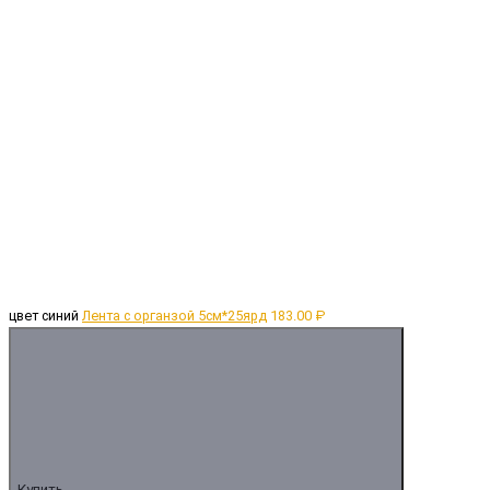
цвет синий
Лента с органзой 5см*25ярд
183.00 ₽
Купить