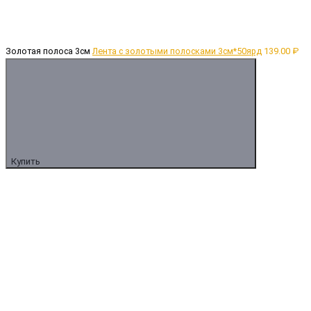
Золотая полоса 3см
Лента с золотыми полосками 3см*50ярд
139.00 ₽
Купить