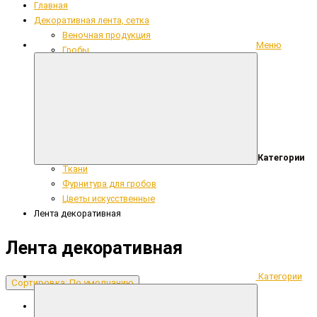
Главная
Декоративная лента, сетка
Веночная продукция
Меню
Гробы
Декоративная лента, сетка
Кресты
Кружево, рюши, тесьма
Накладки из фольги
Одежда для усопших
Ритуальный текстиль
Сопутствующие ритуальные товары
Категории
Ткани
Фурнитура для гробов
Цветы искусственные
Лента декоративная
Лента декоративная
Категории
Сортировка: По умолчанию
Сортировка: По умолчанию