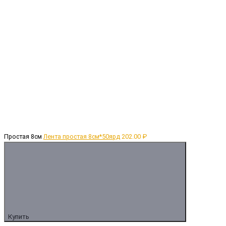
Простая 8см
Лента простая 8см*50ярд
202.00 ₽
Купить