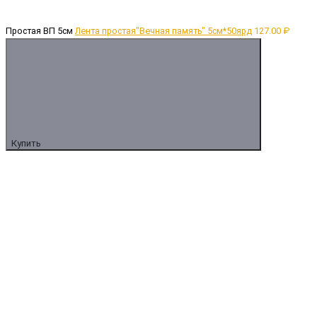
Простая ВП 5cм
Лента простая"Вечная память" 5cм*50ярд
127.00 ₽
Купить