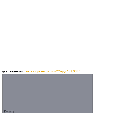
цвет зеленый
Лента с органзой 5см*25ярд
183.00 ₽
Купить