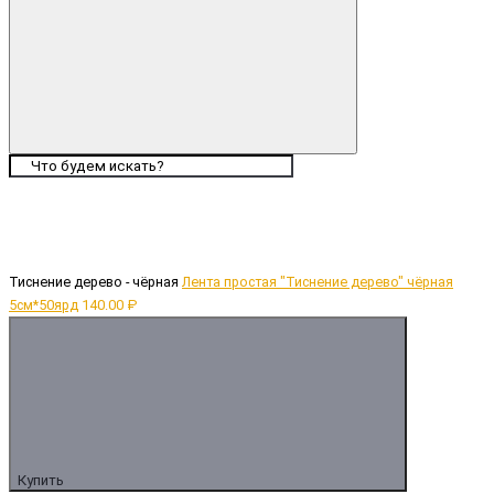
Тиснение дерево - чёрная
Лента простая "Тиснение дерево" чёрная
5см*50ярд
140.00 ₽
Купить