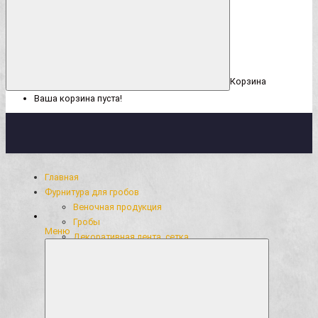
Корзина
Ваша корзина пуста!
Главная
Фурнитура для гробов
Веночная продукция
Гробы
Меню
Декоративная лента, сетка
Кресты
Кружево, рюши, тесьма
Накладки из фольги
Одежда для усопших
Ритуальный текстиль