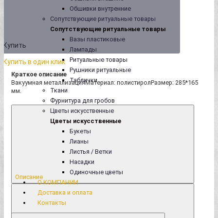
Обшивки внутренние
Сопутствующие ритуальные товары
Сопутствующие ритуальные товары
Вазы пластиковые
Купить
Лампады
Ритуальные товары
Купить в один клик
Рушники ритуальные
Краткое описание
Таблички
Вакуумная металлизацияМатериал: полистиролРазмер: 285*165
Ткани
мм.
Фурнитура для гробов
Цветы искусственные
Цветы искусственные
Букеты
Лианы
Листья / Ветки
Насадки
Одиночные цветы
Описание
О КОМПАНИИ
Доставка и оплата
Контакты