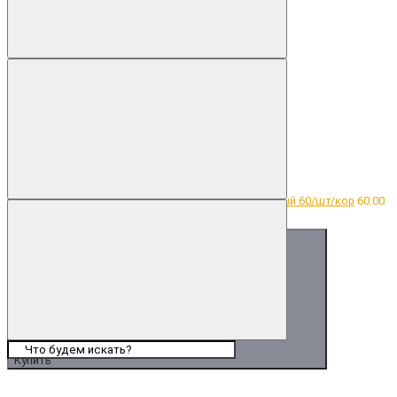
цвет золото (крашенный)
Ручка Саркофаг крашенный 60/шт/кор
60.00
₽
Купить