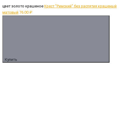
цвет золото крашеное
Крест "Римский" без распятия крашеный
матовый
76.00 ₽
Купить