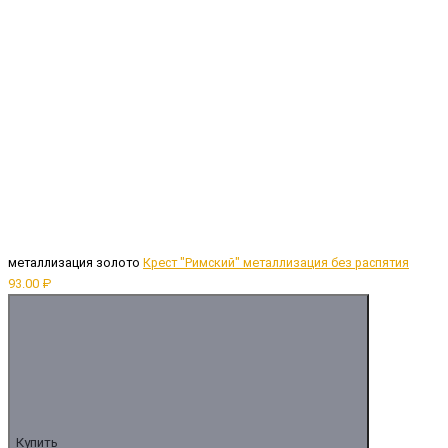
металлизация золото
Крест "Римский" металлизация без распятия
93.00 ₽
Купить