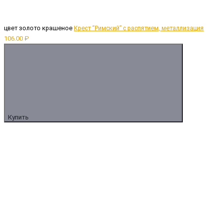
цвет золото крашеное
Крест “Римский” с распятием, металлизация
106.00 ₽
Купить