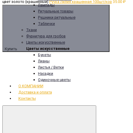
цвет золото (крашенный)
Ручка Лилия крашенная 100шт/кор
35.00 ₽
Лампады
Ритуальные товары
Рушники ритуальные
Таблички
Ткани
Фурнитура для гробов
Цветы искусственные
Цветы искусственные
Купить
Букеты
Лианы
Листья / Ветки
Насадки
Одиночные цветы
О КОМПАНИИ
Доставка и оплата
Контакты