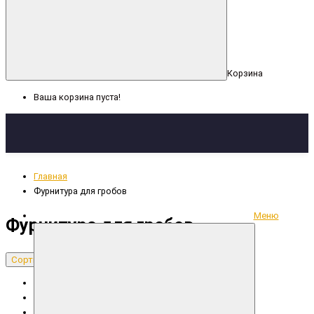
Корзина
Ваша корзина пуста!
Главная
Фурнитура для гробов
Меню
Фурнитура для гробов
Сортировка: По умолчанию
Сортировка: По умолчанию
Сортировка: Название (А - Я)
Сортировка: Название (Я - А)