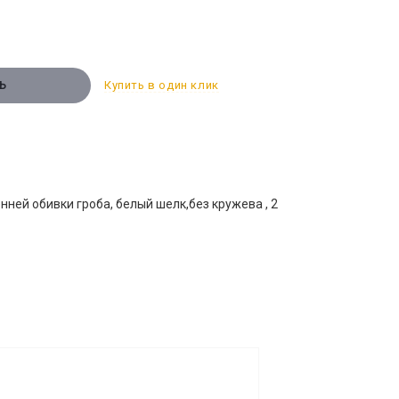
Купить в один клик
Ь
ней обивки гроба, белый шелк,без кружева , 2