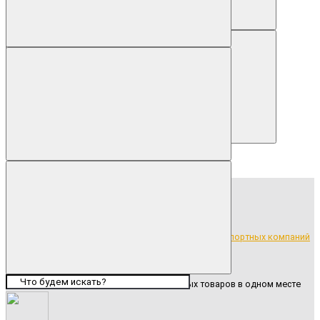
Описание
Описание
Лампада Д-516 Сердце, h=25,5 см (11 шт/уп) красный
Бесплатная доставка продукции до транспортных компаний
Широкий ассортимент ритуальных товаров в одном месте