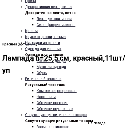
Гробы
Декоративная лента, сетка
Декоративная лента, сетка
Лента декоративная
Сетка флористическая
Кресты
Кружево, рюши, тесьма
Накладки из фольги
красный (арт. Д-516)
Одежда для усопших
Одежда для усопших
Лампада h=25,5 см, красный,11шт/
Женская одежда
Мужская одежда
уп
Обувь
Ритуальный текстиль
Ритуальный текстиль
Комплекты,покрывало
Наволочки
Обшивки внешние
Обшивки внутренние
Сопутствующие ритуальные товары
Сопутствующие ритуальные товары
На складе
Вазы пластиковые