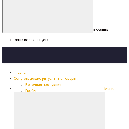
Корзина
Ваша корзина пуста!
Главная
Сопутствующие ритуальные товары
Веночная продукция
Меню
Гробы
Декоративная лента, сетка
Кресты
Кружево, рюши, тесьма
Накладки из фольги
Одежда для усопших
Ритуальный текстиль