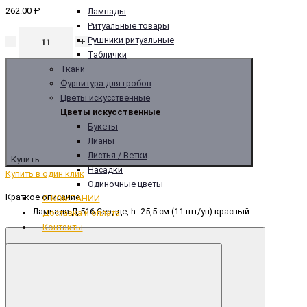
262.00 ₽
Лампады
Ритуальные товары
Рушники ритуальные
-
+
Таблички
Ткани
Фурнитура для гробов
Цветы искусственные
Цветы искусственные
Букеты
Лианы
Листья / Ветки
Купить
Насадки
Купить в один клик
Одиночные цветы
Краткое описание
О КОМПАНИИ
Лампада Д-516 Сердце, h=25,5 см (11 шт/уп) красный
Доставка и оплата
Контакты