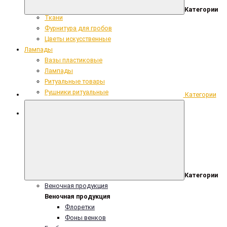
Сопутствующие ритуальные товары
Категории
Ткани
Фурнитура для гробов
Цветы искусственные
Лампады
Вазы пластиковые
Лампады
Ритуальные товары
Рушники ритуальные
Категории
Таблички
Лампада h=25,5 см, красный,11шт/уп
Категории
Веночная продукция
Веночная продукция
Флоретки
Фоны венков