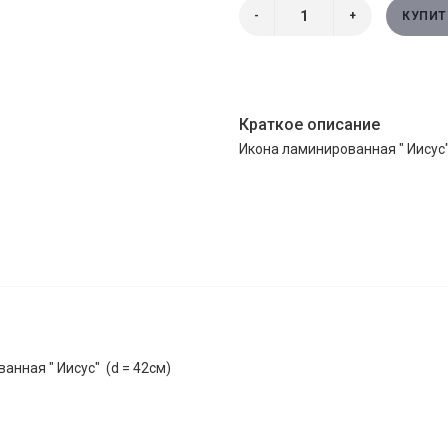
-
+
КУПИТ
Краткое описание
Икона ламинированная " Иисус"
анная " Иисус" (d = 42см)