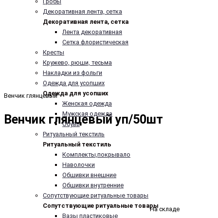
Гробы
Декоративная лента, сетка
Декоративная лента, сетка
Лента декоративная
Сетка флористическая
Кресты
Кружево, рюши, тесьма
Накладки из фольги
Одежда для усопших
Одежда для усопших
Венчик глянцевый
Женская одежда
Мужская одежда
Венчик глянцевый уп/50шт
Обувь
Ритуальный текстиль
Ритуальный текстиль
Комплекты,покрывало
Наволочки
Обшивки внешние
Обшивки внутренние
Сопутствующие ритуальные товары
Сопутствующие ритуальные товары
На складе
Вазы пластиковые