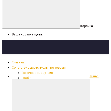
Корзина
Ваша корзина пуста!
Главная
Сопутствующие ритуальные товары
Веночная продукция
Меню
Гробы
Декоративная лента, сетка
Кресты
Кружево, рюши, тесьма
Накладки из фольги
Одежда для усопших
Ритуальный текстиль