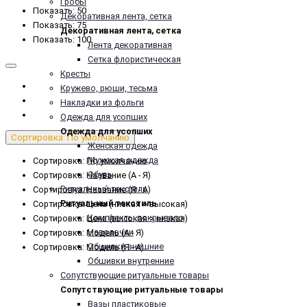
Гробы
Показать: 50
Декоративная лента, сетка
Показать: 75
Декоративная лента, сетка
Показать: 100
Лента декоративная
Сетка флористическая
Кресты
Кружево, рюши, тесьма
Накладки из фольги
Одежда для усопших
Одежда для усопших
Сортировка: По умолчанию
Женская одежда
Мужская одежда
Сортировка: По умолчанию
Обувь
Сортировка: Название (А - Я)
Ритуальный текстиль
Сортировка: Название (Я - А)
Ритуальный текстиль
Сортировка: Цена (низкая > высокая)
Комплекты,покрывало
Сортировка: Цена (высокая > низкая)
Наволочки
Сортировка: Модель (А - Я)
Обшивки внешние
Сортировка: Модель (Я - А)
Обшивки внутренние
Сопутствующие ритуальные товары
Сопутствующие ритуальные товары
Вазы пластиковые