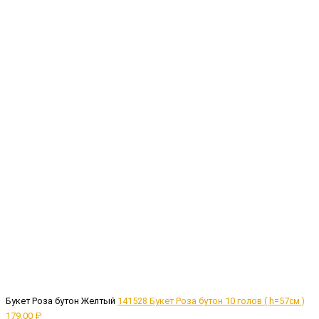
Букет Роза бутон Желтый
141528 Букет Роза бутон 10 голов ( h=57см )
179.00 ₽