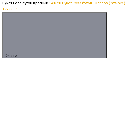
Букет Роза бутон Красный
141528 Букет Роза бутон 10 голов ( h=57см )
179.00 ₽
Купить