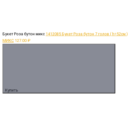
Букет Роза бутон микс
1412085 Букет Роза бутон 7 голов ( h=52cм )
МИКС
127.00 ₽
Купить