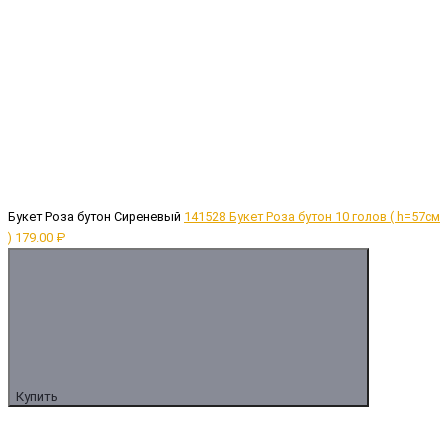
Букет Роза бутон Сиреневый
141528 Букет Роза бутон 10 голов ( h=57см
)
179.00 ₽
Купить