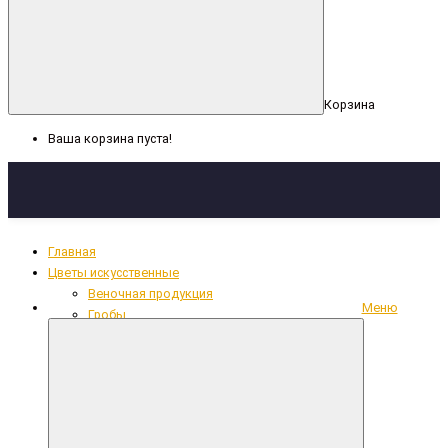
Корзина
Ваша корзина пуста!
Главная
Цветы искусственные
Веночная продукция
Меню
Гробы
Декоративная лента, сетка
Кресты
Кружево, рюши, тесьма
Накладки из фольги
Одежда для усопших
Ритуальный текстиль