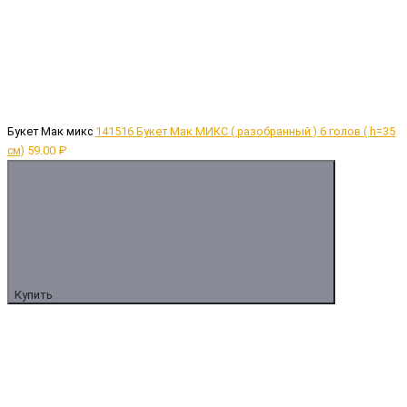
Букет Мак микс
141516 Букет Мак МИКС ( разобранный ) 6 голов ( h=35
cм)
59.00 ₽
Купить