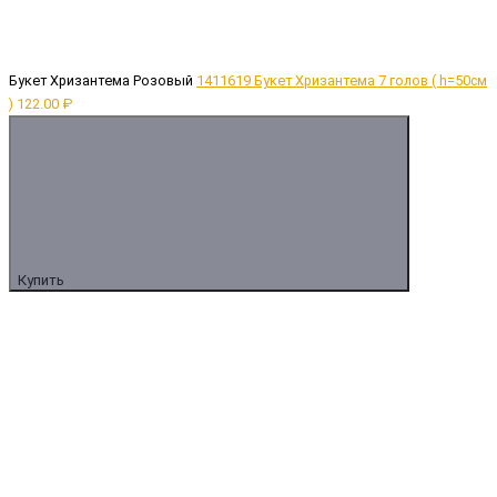
Букет Хризантема Розовый
1411619 Букет Хризантема 7 голов ( h=50cм
)
122.00 ₽
Купить