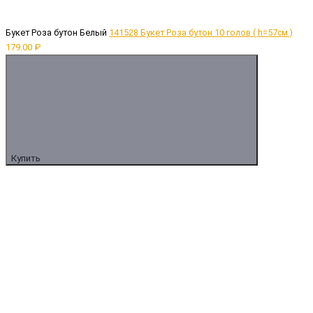
Букет Роза бутон Белый
141528 Букет Роза бутон 10 голов ( h=57см )
179.00 ₽
Купить