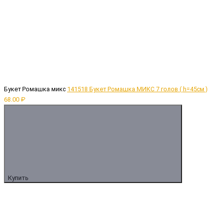
Букет Ромашка микс
141518 Букет Ромашка МИКС 7 голов ( h=45см )
68.00 ₽
Купить