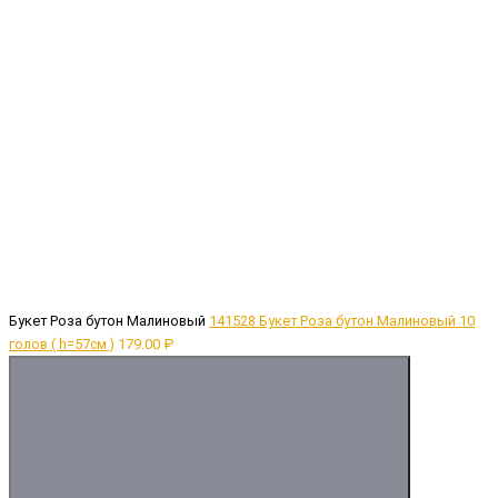
Букет Роза бутон Малиновый
141528 Букет Роза бутон Малиновый 10
голов ( h=57см )
179.00 ₽