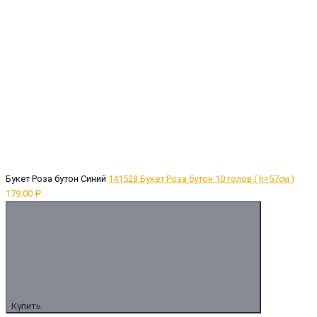
Букет Роза бутон Синий
141528 Букет Роза бутон 10 голов ( h=57см )
179.00 ₽
Купить