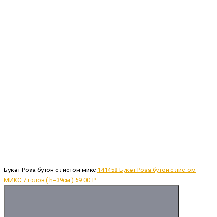
Букет Роза бутон с листом микс
141458 Букет Роза бутон с листом
МИКС 7 голов ( h=39см )
59.00 ₽