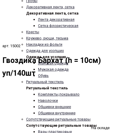
Гробы
Декоративная лента, сетка
Декоративная лента, сетка
Лента декоративная
Сетка флористическая
Кресты
Кружево, рюши, тесьма
Накладки из фольги
арт. 15002
Одежда для усопших
Одежда для усопших
Гвоздика Бархат (h = 10см)
Женская одежда
Мужская одежда
уп/140шт
Обувь
Ритуальный текстиль
Ритуальный текстиль
Комплекты,покрывало
Наволочки
Обшивки внешние
Обшивки внутренние
Сопутствующие ритуальные товары
Сопутствующие ритуальные товары
На складе
Вазы пластиковые