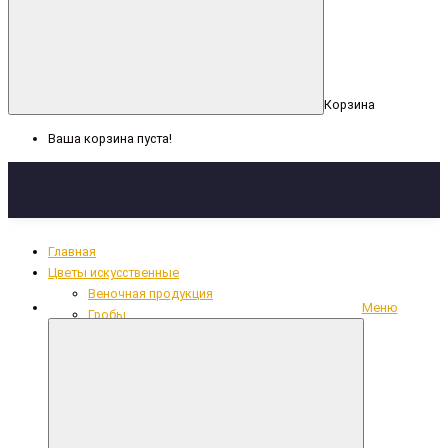
Корзина
Ваша корзина пуста!
Главная
Цветы искусственные
Веночная продукция
Меню
Гробы
Декоративная лента, сетка
Кресты
Кружево, рюши, тесьма
Накладки из фольги
Одежда для усопших
Ритуальный текстиль