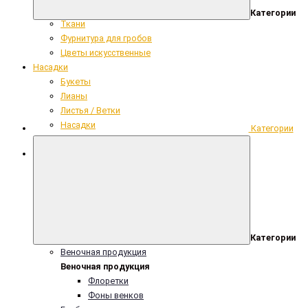
Сопутствующие ритуальные товары
Категории
Ткани
Фурнитура для гробов
Цветы искусственные
Насадки
Букеты
Лианы
Листья / Ветки
Насадки
Категории
Одиночные цветы
Гвоздика Бархат (h = 10см) уп/140шт
Категории
Веночная продукция
Веночная продукция
Флоретки
Фоны венков