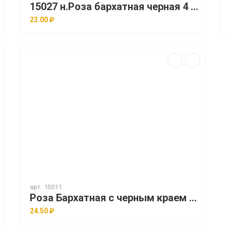
15027 н.Роза бархатная черная 4 слоя (d = 14 см) уп 100шт.
23.00 ₽
арт. 15011
Роза Бархатная с черным краем (h = 15см) уп/220шт
24.50 ₽