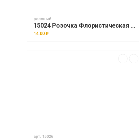
розовый
15024 Розочка Флористическая Мини 6см 30шт/уп
14.00 ₽
арт. 15026