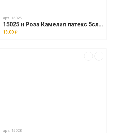
арт. 15025
15025 н Роза Камелия латекс 5сл (h = 8см) уп 100 шт
13.00 ₽
арт. 15028