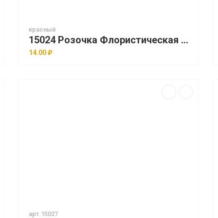
красный
15024 Розочка Флористическая Мини 6см 30шт/уп
14.00 ₽
арт.15027