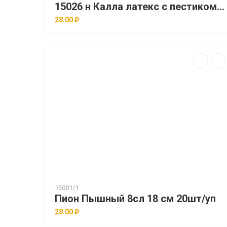
15026 н Калла латекс с пестиком h=20см (d = 11см) уп 50 шт
28.00 ₽
15001/1
Пион Пышный 8сл 18 см 20шт/уп
28.00 ₽