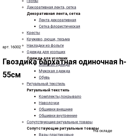
Гробы
Декоративная лента, сетка
Декоративная лента, сетка
Лента декоративная
Сетка флористическая
Кресты
Кружево, рюши, тесьма
Накладки из фольги
арт. 16002
Одежда для усопших
Одежда для усопших
Гвоздика бархатная одиночная h-
Женская одежда
Мужская одежда
55cм
Обувь
Ритуальный текстиль
Ритуальный текстиль
Комплекты,покрывало
Наволочки
Обшивки внешние
Обшивки внутренние
Сопутствующие ритуальные товары
Сопутствующие ритуальные товары
На складе
Вазы пластиковые