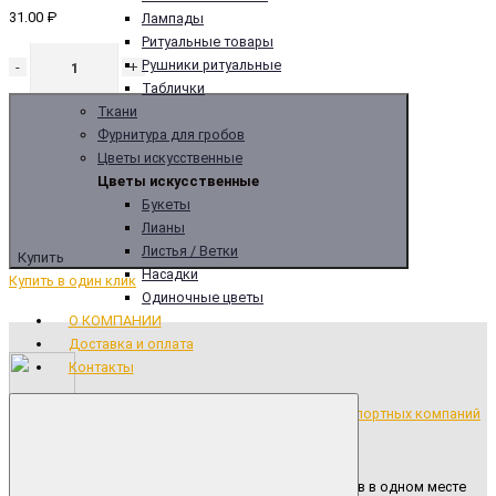
31.00 ₽
Лампады
Ритуальные товары
Рушники ритуальные
-
+
Таблички
Ткани
Фурнитура для гробов
Цветы искусственные
Цветы искусственные
Букеты
Лианы
Листья / Ветки
Купить
Насадки
Купить в один клик
Одиночные цветы
О КОМПАНИИ
Доставка и оплата
Контакты
Бесплатная доставка продукции до транспортных компаний
Широкий ассортимент ритуальных товаров в одном месте