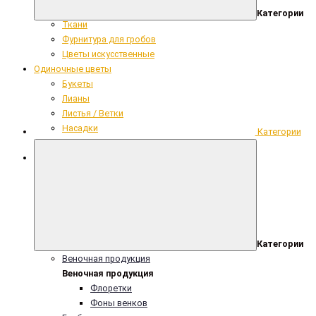
Сопутствующие ритуальные товары
Категории
Ткани
Фурнитура для гробов
Цветы искусственные
Одиночные цветы
Букеты
Лианы
Листья / Ветки
Насадки
Категории
Одиночные цветы
Гвоздика бархатная одиночная h-55cм
Категории
Веночная продукция
Веночная продукция
Флоретки
Фоны венков