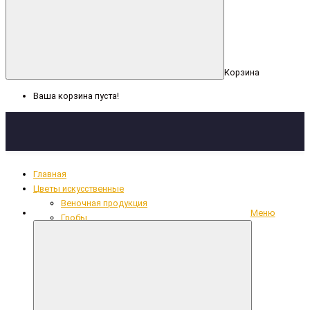
Корзина
Ваша корзина пуста!
Главная
Цветы искусственные
Веночная продукция
Меню
Гробы
Декоративная лента, сетка
Кресты
Кружево, рюши, тесьма
Накладки из фольги
Одежда для усопших
Ритуальный текстиль