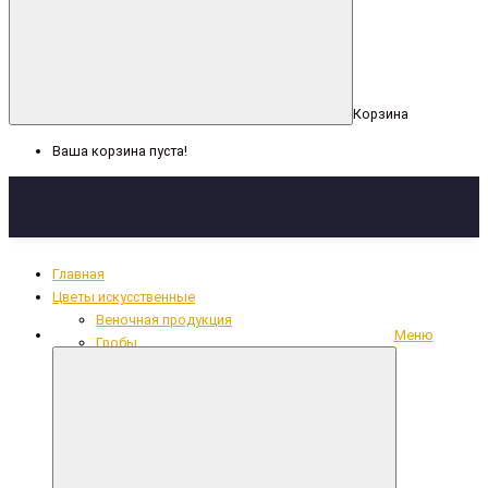
Корзина
Ваша корзина пуста!
Главная
Цветы искусственные
Веночная продукция
Меню
Гробы
Декоративная лента, сетка
Кресты
Кружево, рюши, тесьма
Накладки из фольги
Одежда для усопших
Ритуальный текстиль