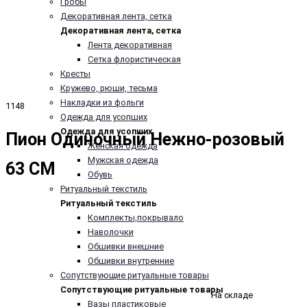
Гробы
Декоративная лента, сетка
Декоративная лента, сетка
Лента декоративная
Сетка флористическая
Кресты
Кружево, рюши, тесьма
Накладки из фольги
1148
Одежда для усопших
Одежда для усопших
Пион Одиночный Нежно-розовый
Женская одежда
Мужская одежда
63 СМ
Обувь
Ритуальный текстиль
Ритуальный текстиль
Комплекты,покрывало
Наволочки
Обшивки внешние
Обшивки внутренние
Сопутствующие ритуальные товары
Сопутствующие ритуальные товары
На складе
Вазы пластиковые