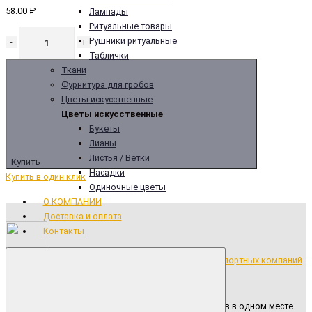
58.00 ₽
Лампады
Ритуальные товары
Рушники ритуальные
-
+
Таблички
Ткани
Фурнитура для гробов
Цветы искусственные
Цветы искусственные
Букеты
Лианы
Листья / Ветки
Купить
Насадки
Купить в один клик
Одиночные цветы
О КОМПАНИИ
Доставка и оплата
Контакты
Бесплатная доставка продукции до транспортных компаний
Широкий ассортимент ритуальных товаров в одном месте