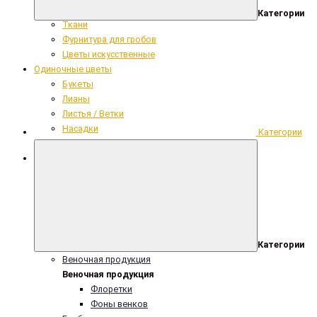
Сопутствующие ритуальные товары
Категории
Ткани
Фурнитура для гробов
Цветы искусственные
Одиночные цветы
Букеты
Лианы
Листья / Ветки
Насадки
Категории
Одиночные цветы
Пион Одиночный Нежно-розовый 63 СМ
Категории
Веночная продукция
Веночная продукция
Флоретки
Фоны венков